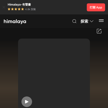
Himalaya-有聲書
打開 App
4.8k 安裝
探索