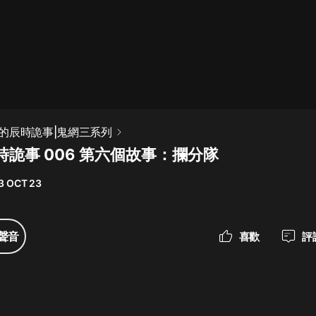
最佳女婿｜都市異能多人有聲劇｜一
種侃侃｜有聲小說
一種侃侃
米小圈上學記:一二三年級 | 暢銷出版
的辰時詭事|鬼網三系列
物
詭事 006 第六個故事：攔分隊
米小圈
3 OCT 23
破壞者聯盟篇1-4季·猴子警長科學探
案記|寶寶巴士
寶寶巴士
聲音
喜歡
評
大奉打更人丨頭陀淵領銜多人有聲
劇|暢聽全集|王鶴棣、田曦薇主演影
視劇原著|賣報小郎君
頭陀淵講故事
總有這樣的歌只想一個人聽