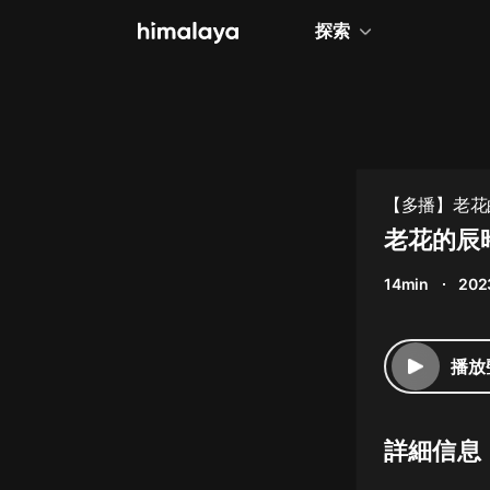
探索
全部
小說
個人成長
【多播】老花
相聲評書
老花的辰時
兒童
14min
202
歷史
情感治愈
播放
健康養生
商業財經
詳細信息
廣播劇