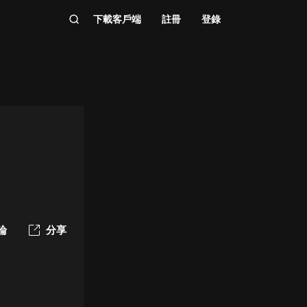
下載客戶端
註冊
登錄
論
分享