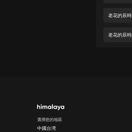
經典名著
人物傳記
老花的辰時
電影
生活
老花的辰時
英語
日語
課程
少兒教育
二次元
教育培訓
IT科技
選擇您的地區
汽車
中國台湾