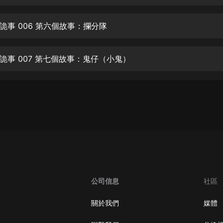
生命科學篇1-2·猴子警長科學探案記|
寶寶巴士科普
寶寶巴士
詭事 006 第六個故事：攔分隊
【新民間劇場】我的老千江湖｜ 有聲
的紫襟｜ 魔幻千手
詭事 007 第七個故事：鬼仔（小鬼）
有聲的紫襟
《夜色鋼琴曲》
夜色鋼琴曲趙海洋
太荒吞天訣丨熱血玄幻丨紫襟領銜有
聲劇
有聲的紫襟
嫡女貴嫁 | 一刀蘇蘇團隊制作 | 古言
宮鬥重生爽文 多人有聲劇
公司信息
社區
一刀蘇蘇
中國大案紀實 | 每日一驚案！真實案
關於我們
媒體
件恐怖刑偵尚文
大舌頭尚文