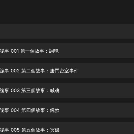
灰姑娘音樂
郭德綱於謙相聲全集
德雲社郭德綱相聲VIP
安全警長啦咘啦哆·假期篇|新篇章加
更|寶寶巴士故事
詭事 001 第一個故事：調魂
寶寶巴士
凡人修仙傳|楊洋主演影視原著|薑廣
濤配音多播版本
詭事 002 第二個故事：唐門密室事件
光合積木
詭事 003 第三個故事：喊魂
摸金天師【第一季】（紫襟演播）
有聲的紫襟
詭事 004 第四個故事：鏡煞
無敵六皇子|爆笑穿越|無敵流皇子|安
燃領銜有聲小說
安燃
詭事 005 第五個故事：冥媒