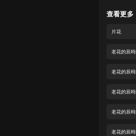
懸疑
查看更多
科幻
片花
好書精講
外語
老花的辰時
耽美
認知思維
老花的辰時
人文
音樂
老花的辰時
粵語
老花的辰時
頭條
娛樂
老花的辰時