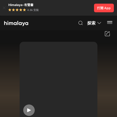
Himalaya-有聲書
打開 App
4.8k 安裝
探索