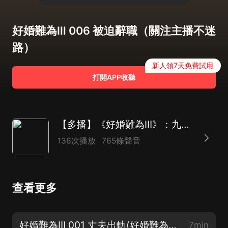
好婚難為Ⅲ 006 被迫辭職（關注主播不迷
路）
新人領7天免費試用
打開APP收聽
【多播】《好婚難為Ⅲ》：九月的第二春 |總裁求放過 | 甜寵多強
136次播放
765條聲音
查看更多
好婚難為Ⅲ 001 丈夫出軌(好婚難為言情系列1—8部請關注我的主頁)
7min