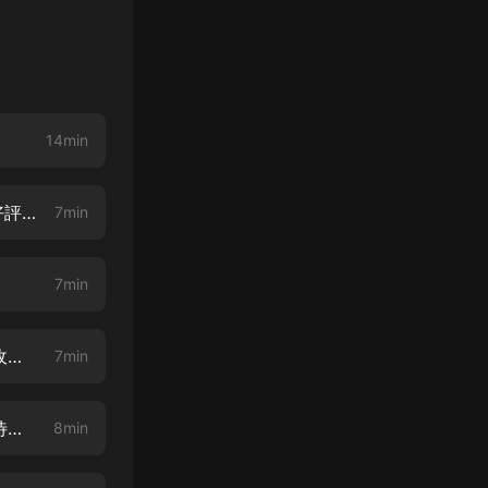
14min
青梅竹馬繞牆來 001 隨手撿了個系統（新書上架，求月票，求關注，訂閱好評）
7min
）
7min
青梅竹馬繞牆來 003章 咬人的山野豬（新書上架，求關注、求月票，訂閱收聽）
7min
青梅竹馬繞牆來 004章 設陷阱抓野豬（新書上架，求月票，訂閱收聽，期待五星好評）
8min