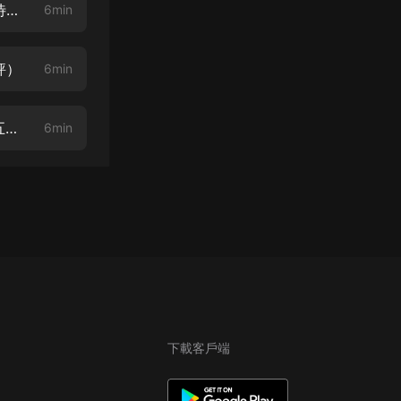
青梅竹馬繞牆來 005章 金幣提現成功（新書上架，求月票，訂閱收聽，期待五星好評）
6min
評）
6min
青梅竹馬繞牆來 007章 懲治王二狗（新書上架，求月票，訂閱收聽，期待五星好評）
6min
下載客戶端