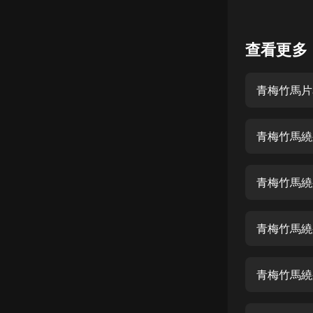
懸疑
查看更多
科幻
好書精講
青梅竹馬片
外語
耽美
認知思維
人文
青梅竹馬繞
音樂
粵語
頭條
娛樂