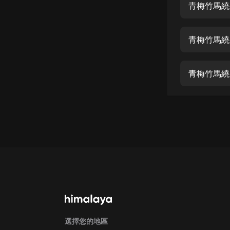
經典名著
人物傳記
青梅竹馬繞
電影
生活
英語
日語
課程
少兒教育
二次元
教育培訓
IT科技
汽車
選擇您的地區