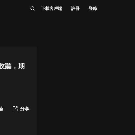
下載客戶端
註冊
登錄
閱收聽，期
論
分享