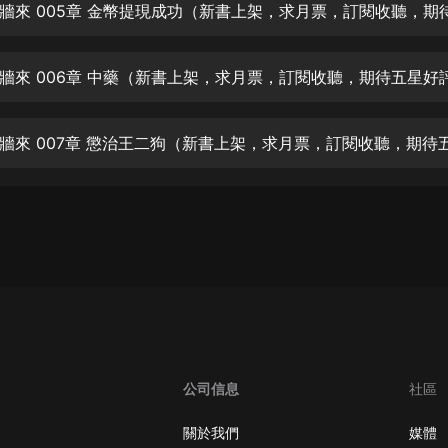
生命科學篇1-2·猴子警長科學探案記|
寶寶巴士科普
寶寶巴士
牆來 006章 中藥（新書上架，求月票，訂閱收聽，期待五星好
【新民間劇場】我的老千江湖｜ 有聲
的紫襟｜ 魔幻千手
有聲的紫襟
《夜色鋼琴曲》
夜色鋼琴曲趙海洋
太荒吞天訣丨熱血玄幻丨紫襟領銜有
聲劇
有聲的紫襟
嫡女貴嫁 | 一刀蘇蘇團隊制作 | 古言
宮鬥重生爽文 多人有聲劇
一刀蘇蘇
公司信息
社區
中國大案紀實 | 每日一驚案！真實案
件恐怖刑偵尚文
關於我們
媒體
大舌頭尚文