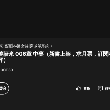
最佳女婿｜都市異能多人有聲劇｜一
種侃侃｜有聲小說
一種侃侃
米小圈上學記:一二三年級 | 暢銷出版
來|團寵|神醫女徒|穿越帶系統
物
繞牆來 006章 中藥（新書上架，求月票，訂
米小圈
評）
破壞者聯盟篇1-4季·猴子警長科學探
案記|寶寶巴士
 OCT 30
寶寶巴士
大奉打更人丨頭陀淵領銜多人有聲
聲音
喜歡
評
劇|暢聽全集|王鶴棣、田曦薇主演影
視劇原著|賣報小郎君
頭陀淵講故事
總有這樣的歌只想一個人聽