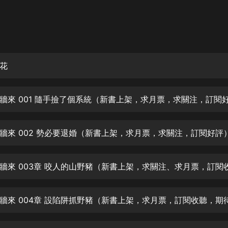
灰姑娘音樂
郭德綱於謙相聲全集
德雲社郭德綱相聲VIP
花
安全警長啦咘啦哆·假期篇|新篇章加
更|寶寶巴士故事
寶寶巴士
凡人修仙傳|楊洋主演影視原著|薑廣
濤配音多播版本
光合積木
牆來 002 勢必要退婚（新書上架，求月票，求關注，訂閱好評
摸金天師【第一季】（紫襟演播）
有聲的紫襟
無敵六皇子|爆笑穿越|無敵流皇子|安
燃領銜有聲小說
安燃