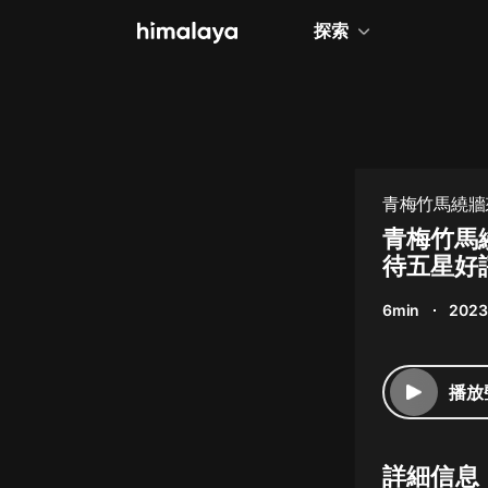
探索
全部
小說
個人成長
青梅竹馬繞牆
相聲評書
青梅竹馬
待五星好
兒童
6min
2023
歷史
情感治愈
播放
健康養生
商業財經
詳細信息
廣播劇