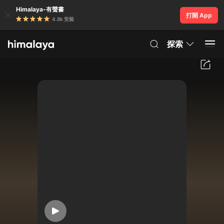
Himalaya-有聲書
打開 App
4.8k 安裝
探索