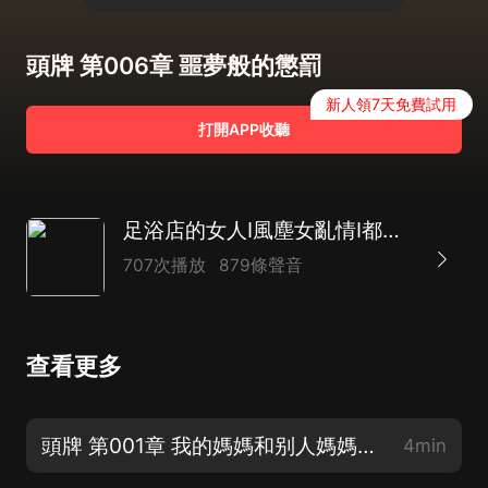
頭牌 第006章 噩夢般的懲罰
新人領7天免費試用
打開APP收聽
足浴店的女人I風塵女亂情I都市頭牌爽文I鄉村文
707次播放
879條聲音
查看更多
頭牌 第001章 我的媽媽和别人媽媽不一樣
4min