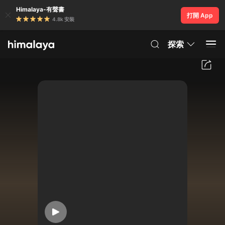
Himalaya-有聲書
打開 App
4.8k 安裝
探索