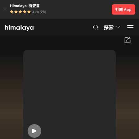
Himalaya-有聲書
打開 App
4.8k 安裝
探索