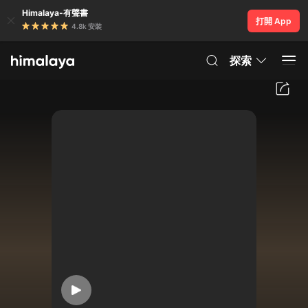
Himalaya-有聲書
打開 App
4.8k 安裝
探索