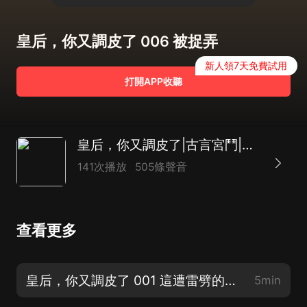
皇后，你又調皮了 006 被捉弄
新人領7天免費試用
打開APP收聽
皇后，你又調皮了|古言宮鬥|護短男主|人氣搞笑甜寵文|AI多播
141次播放
505條聲音
查看更多
皇后，你又調皮了 001 這遭雷劈的穿越（評論有獎，歡迎關注訂閱哦）
5min