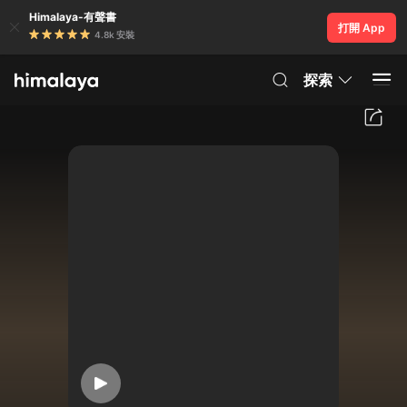
Himalaya-有聲書
打開 App
4.8k 安裝
探索