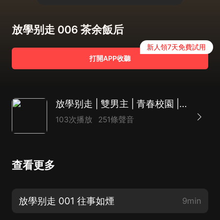
放學别走 006 茶余飯后
新人領7天免費試用
打開APP收聽
放學别走 | 雙男主 | 青春校園 |破鏡重圓|青梅竹馬【多人演播】
103次播放
251條聲音
查看更多
放學别走 001 往事如煙
9min