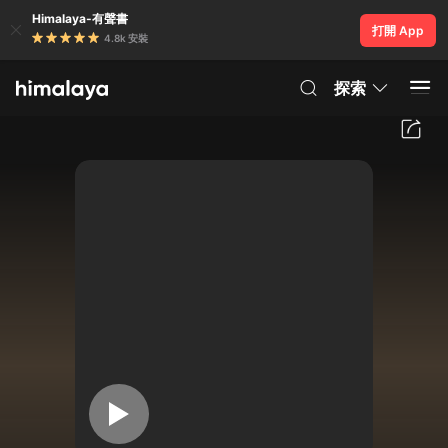
Himalaya-有聲書
打開 App
4.8k 安裝
探索