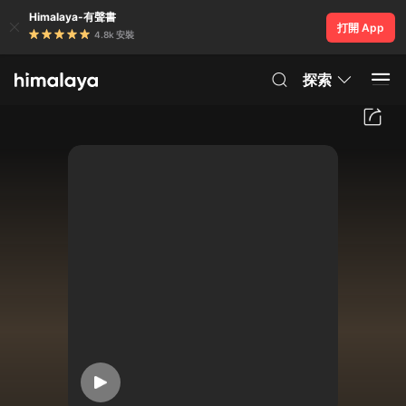
Himalaya-有聲書
打開 App
4.8k 安裝
探索