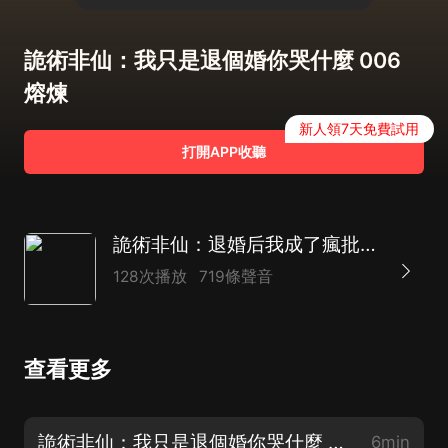
詭術非仙：我只是退個婚你哭什麼 006
熔煉
新人領7天免費試用
打開APP收聽
詭術非仙：退婚后我成了瘋批精神病|爆笑沙雕&多女主
128次播放
719條聲音
查看更多
詭術非仙：我只是退個婚你哭什麼 001 青燈古刹，無頭石像
6min