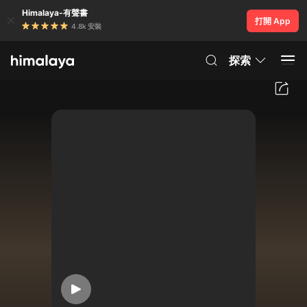
Himalaya-有聲書
打開 App
4.8k 安裝
探索