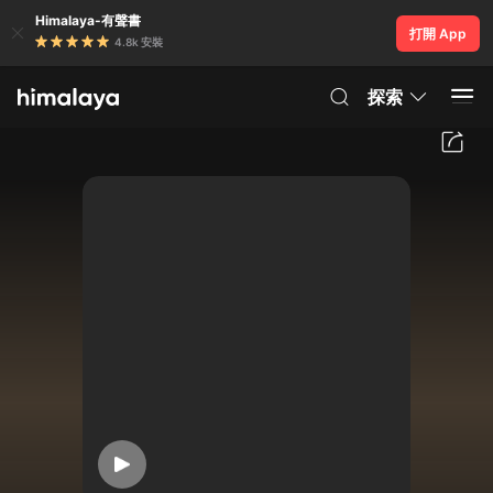
Himalaya-有聲書
打開 App
4.8k 安裝
探索