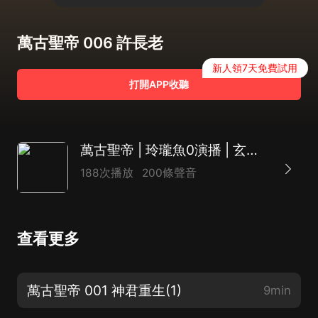
萬古聖帝 006 許長老
新人領7天免費試用
打開APP收聽
萬古聖帝 | 玲瓏魚0演播 | 玄幻仙俠 |神君重生 | 漫長的復仇之路
188次播放
200條聲音
查看更多
萬古聖帝 001 神君重生(1)
9min