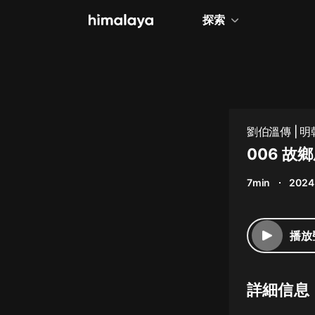
探索
全部
小說
個人成長
劉伯溫傳 | 
被低估的一生
相聲評書
006 
兒童
7min
2024
歷史
情感治愈
播放
健康養生
商業財經
詳細信息
廣播劇