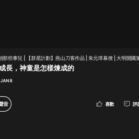
最佳女婿｜都市異能多人有聲劇｜一
種侃侃｜有聲小說
一種侃侃
米小圈上學記:一二三年級 | 暢銷出版
明朝那些事兒 | 【群星計劃】燕山刀客作品 | 朱元璋幕僚 | 大明開
物
故鄉成長，神童是怎樣煉成的
米小圈
 JAN 8
破壞者聯盟篇1-4季·猴子警長科學探
案記|寶寶巴士
寶寶巴士
聲音
喜歡
評
大奉打更人丨頭陀淵領銜多人有聲
劇|暢聽全集|王鶴棣、田曦薇主演影
視劇原著|賣報小郎君
頭陀淵講故事
總有這樣的歌只想一個人聽