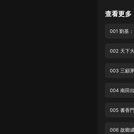
懸疑
查看更多
科幻
001 劉
好書精講
外語
002 天
耽美
認知思維
003 三
人文
音樂
004 南
粵語
005 書香
頭條
娛樂
006 故