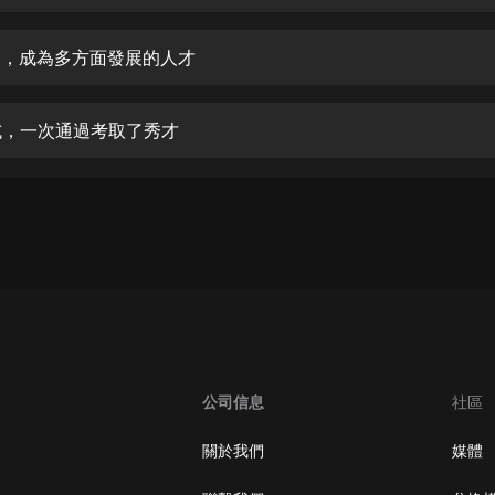
生命科學篇1-2·猴子警長科學探案記|
寶寶巴士科普
寶寶巴士
名師，成為多方面發展的人才
【新民間劇場】我的老千江湖｜ 有聲
的紫襟｜ 魔幻千手
子試，一次通過考取了秀才
有聲的紫襟
《夜色鋼琴曲》
夜色鋼琴曲趙海洋
太荒吞天訣丨熱血玄幻丨紫襟領銜有
聲劇
有聲的紫襟
嫡女貴嫁 | 一刀蘇蘇團隊制作 | 古言
宮鬥重生爽文 多人有聲劇
公司信息
社區
一刀蘇蘇
中國大案紀實 | 每日一驚案！真實案
關於我們
媒體
件恐怖刑偵尚文
大舌頭尚文