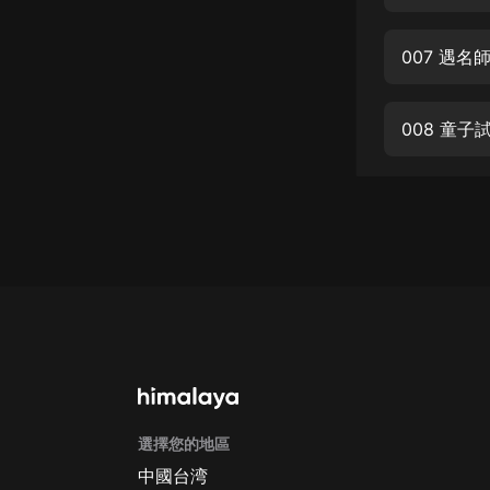
經典名著
人物傳記
007 遇
電影
生活
008 童
英語
日語
課程
少兒教育
二次元
教育培訓
IT科技
選擇您的地區
汽車
中國台湾