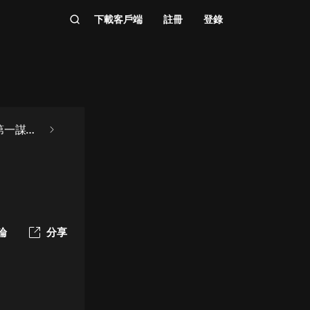
下載客戶端
註冊
登錄
國第一謀士
論
分享