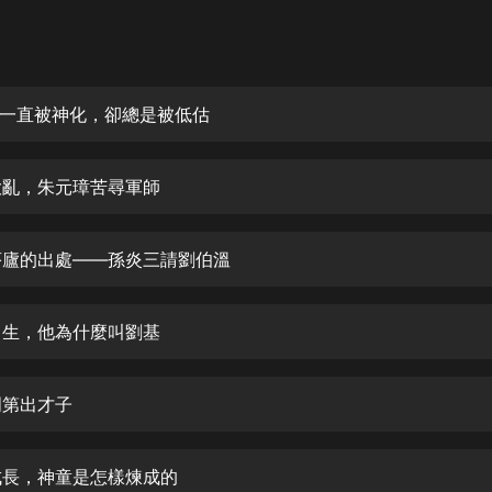
灰姑娘音樂
郭德綱於謙相聲全集
德雲社郭德綱相聲VIP
基：一直被神化，卻總是被低估
安全警長啦咘啦哆·假期篇|新篇章加
更|寶寶巴士故事
下大亂，朱元璋苦尋軍師
寶寶巴士
凡人修仙傳|楊洋主演影視原著|薑廣
濤配音多播版本
顧茅廬的出處——孫炎三請劉伯溫
光合積木
田出生，他為什麼叫劉基
摸金天師【第一季】（紫襟演播）
有聲的紫襟
門第出才子
無敵六皇子|爆笑穿越|無敵流皇子|安
燃領銜有聲小說
安燃
鄉成長，神童是怎樣煉成的