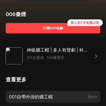
006秦煙
新人領7天免費試用
打開APP收聽
神級礦工帽 | 多人有聲劇 | 科幻遊戲
101次播放
555條聲音
查看更多
001自帶外掛的礦工帽
9min