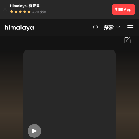
Himalaya-有聲書
打開 App
4.8k 安裝
探索