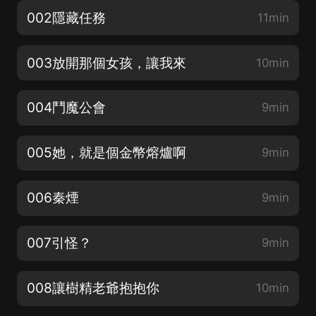
002隱藏任務
11min
003放開那個女孩，讓我來
10min
004鬥魔公會
9min
005她，就是個金幣熔爐啊
9min
006秦煙
9min
007引怪？
9min
008讓樹精老爺抱抱你
10min