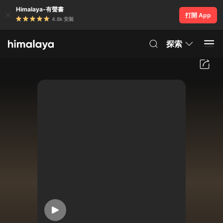
Himalaya-有聲書
打開 App
4.8k 安裝
探索