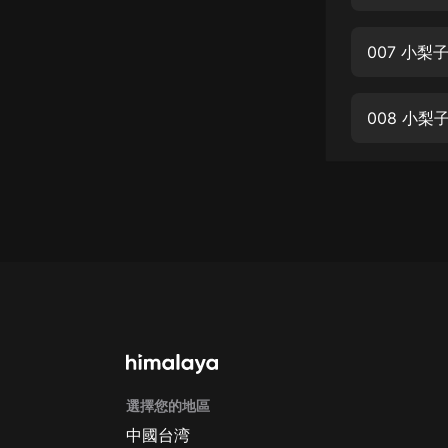
經典名著
人物傳記
007 小梨
電影
生活
008 小梨
英語
日語
課程
少兒教育
二次元
教育培訓
IT科技
選擇您的地區
汽車
中國台湾