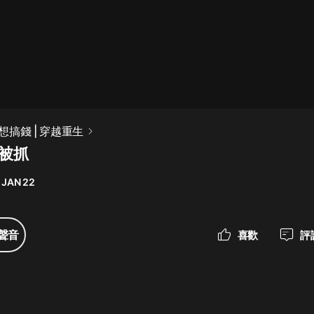
最佳女婿｜都市異能多人有聲劇｜一
種侃侃｜有聲小說
一種侃侃
米小圈上學記:一二三年級 | 暢銷出版
搞錢 | 穿越重生
物
跑被抓
米小圈
 JAN 22
破壞者聯盟篇1-4季·猴子警長科學探
案記|寶寶巴士
寶寶巴士
聲音
喜歡
評
大奉打更人丨頭陀淵領銜多人有聲
劇|暢聽全集|王鶴棣、田曦薇主演影
視劇原著|賣報小郎君
頭陀淵講故事
總有這樣的歌只想一個人聽