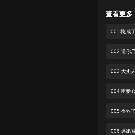
懸疑
查看更多
科幻
001 我,
好書精講
外語
002 送你
耽美
認知思維
003 大丈
人文
音樂
004 臣妾
粵語
005 得救
頭條
娛樂
006 逃跑