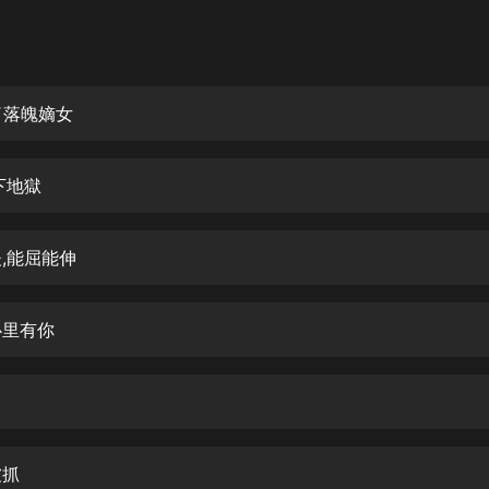
灰姑娘音樂
郭德綱於謙相聲全集
德雲社郭德綱相聲VIP
成了落魄嫡女
安全警長啦咘啦哆·假期篇|新篇章加
更|寶寶巴士故事
,下地獄
寶寶巴士
凡人修仙傳|楊洋主演影視原著|薑廣
濤配音多播版本
夫,能屈能伸
光合積木
心里有你
摸金天師【第一季】（紫襟演播）
有聲的紫襟
了
無敵六皇子|爆笑穿越|無敵流皇子|安
燃領銜有聲小說
安燃
被抓