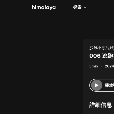
探索
全部
小說
個人成長
沙雕小毒后只想
相聲評書
006 逃
兒童
5min
2024
歷史
情感治愈
播放
健康養生
商業財經
詳細信息
廣播劇