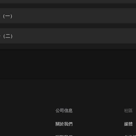
生命科學篇1-2·猴子警長科學探案記|
寶寶巴士科普
寶寶巴士
子（一）
【新民間劇場】我的老千江湖｜ 有聲
的紫襟｜ 魔幻千手
子（二）
有聲的紫襟
《夜色鋼琴曲》
夜色鋼琴曲趙海洋
太荒吞天訣丨熱血玄幻丨紫襟領銜有
聲劇
有聲的紫襟
嫡女貴嫁 | 一刀蘇蘇團隊制作 | 古言
宮鬥重生爽文 多人有聲劇
公司信息
社區
一刀蘇蘇
中國大案紀實 | 每日一驚案！真實案
關於我們
媒體
件恐怖刑偵尚文
大舌頭尚文