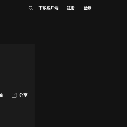
下載客戶端
註冊
登錄
論
分享