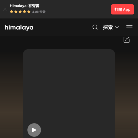
Himalaya-有聲書
打開 App
4.8k 安裝
探索