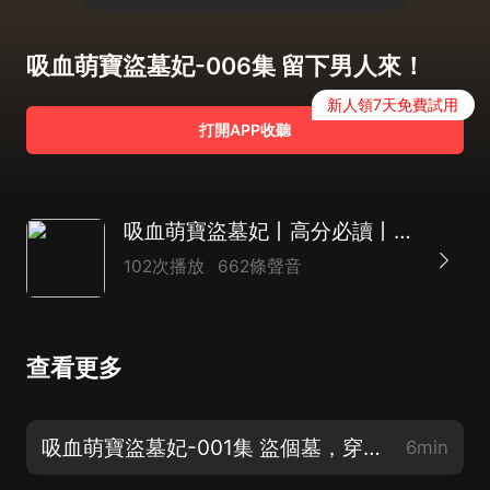
吸血萌寶盜墓妃-006集 留下男人來！
新人領7天免費試用
打開APP收聽
吸血萌寶盜墓妃丨高分必讀丨爆笑穿越懸疑丨女強虐渣探案盜墓【多人精品制作】
102次播放
662條聲音
查看更多
吸血萌寶盜墓妃-001集 盜個墓，穿越了？
6min