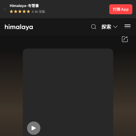
Himalaya-有聲書
打開 App
4.8k 安裝
探索