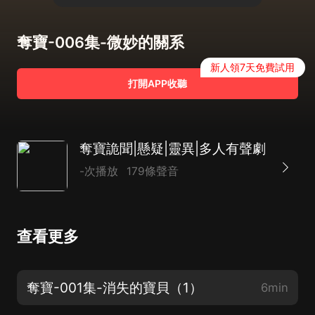
奪寶-006集-微妙的關系
新人領7天免費試用
打開APP收聽
奪寶詭聞|懸疑|靈異|多人有聲劇
-次播放
179條聲音
查看更多
奪寶-001集-消失的寶貝（1）
6min