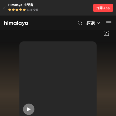
Himalaya-有聲書
打開 App
4.8k 安裝
探索