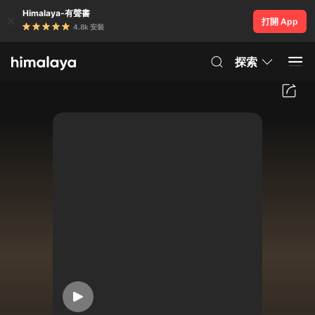
Himalaya-有聲書
打開 App
4.8k 安裝
探索