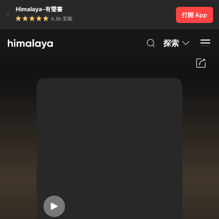
Himalaya-有聲書
打開 App
4.8k 安裝
探索