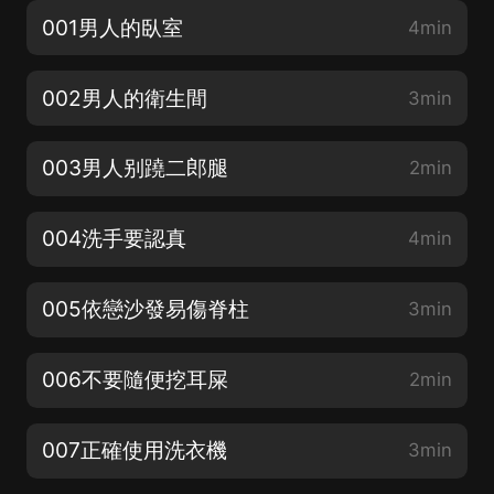
001男人的臥室
4min
002男人的衛生間
3min
003男人别蹺二郎腿
2min
004洗手要認真
4min
005依戀沙發易傷脊柱
3min
006不要隨便挖耳屎
2min
007正確使用洗衣機
3min