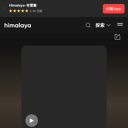
Himalaya-有聲書
打開 App
4.8k 安裝
探索