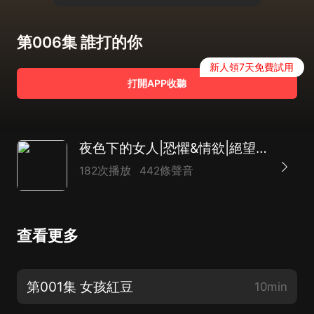
第006集 誰打的你
新人領7天免費試用
打開APP收聽
夜色下的女人|恐懼&情欲|絕望&救贖
182次播放
442條聲音
查看更多
第001集 女孩紅豆
10min