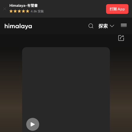
Himalaya-有聲書
打開 App
4.8k 安裝
探索