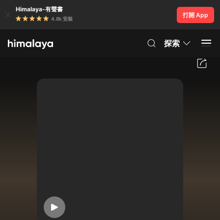
Himalaya-有聲書
打開 App
4.8k 安裝
探索