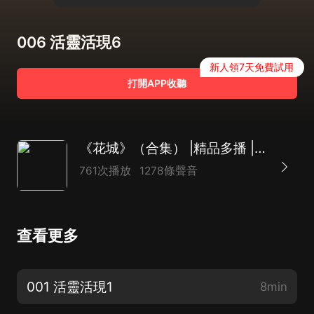
006 活靈活現6
新人領7天免費試用
打開APP收聽
《花城》（合集） |精品多播 |名著美文
761次播放
1278條聲音
查看更多
001 活靈活現1
8min