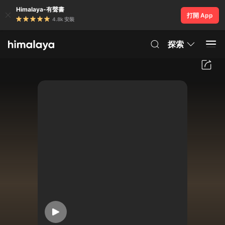
Himalaya-有聲書
打開 App
4.8k 安裝
探索