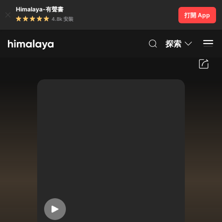
Himalaya-有聲書
打開 App
4.8k 安裝
探索