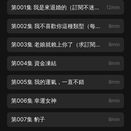
第001集 我是來退婚的（訂閱不迷路哦~筆芯❤）
12min
第002集 我不喜歡你這種類型（每天10點，日更3集，超人氣漫畫原著小說哦~）
8min
第003集 老娘就賴上你了（求訂閱+五星好評+轉發+月票，可加更哦~）
8min
第004集 資金凍結
8min
第005集 我的運氣，一直不錯
8min
第006集 幸運女神
8min
第007集 豹子
8min