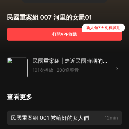
民國重案組 007 河里的女屍01
新人領7天免費試用
打開APP收聽
民國重案組 | 走近民國時期的重案大案 歷史懸案
101次播放
208條聲音
查看更多
民國重案組 001 被輪奸的女人們
12min