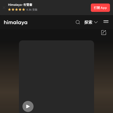
Himalaya-有聲書
打開 App
4.8k 安裝
探索