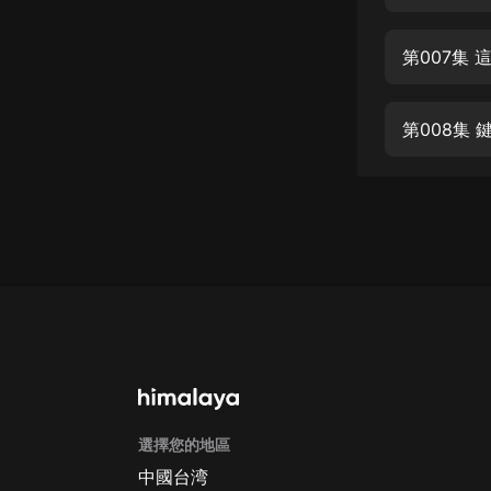
經典名著
人物傳記
第007集
電影
生活
第008集
英語
日語
課程
少兒教育
二次元
教育培訓
IT科技
選擇您的地區
汽車
中國台湾