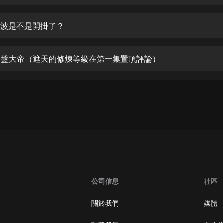
生命科學篇1-2·猴子警長科學探案記|
寶寶巴士科普
寶寶巴士
 這波是不是開掛了？
【新民間劇場】我的老千江湖｜ 有聲
的紫襟｜ 魔幻千手
 鍵盤大帝（遮天的修煉等級在第一集置頂評論）
有聲的紫襟
《夜色鋼琴曲》
夜色鋼琴曲趙海洋
太荒吞天訣丨熱血玄幻丨紫襟領銜有
聲劇
有聲的紫襟
嫡女貴嫁 | 一刀蘇蘇團隊制作 | 古言
宮鬥重生爽文 多人有聲劇
公司信息
社區
一刀蘇蘇
中國大案紀實 | 每日一驚案！真實案
關於我們
媒體
件恐怖刑偵尚文
大舌頭尚文