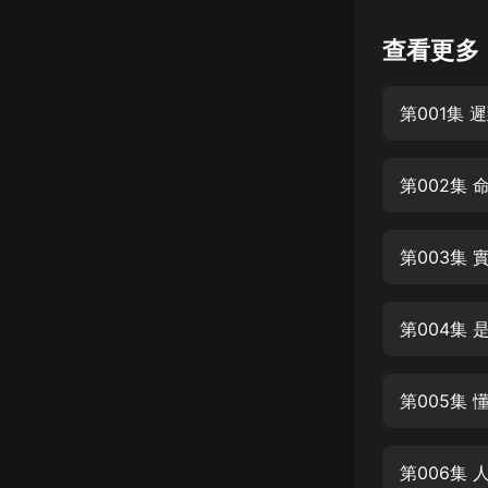
懸疑
查看更多
科幻
第001集
好書精講
外語
第002集
耽美
認知思維
第003集
人文
音樂
第004集 
粵語
第005集
頭條
娛樂
第006集