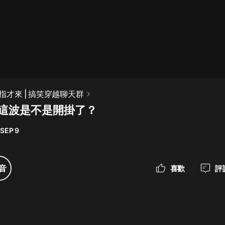
最佳女婿｜都市異能多人有聲劇｜一
種侃侃｜有聲小說
一種侃侃
米小圈上學記:一二三年級 | 暢銷出版
指才來 | 搞笑穿越聊天群
物
 這波是不是開掛了？
米小圈
 SEP 9
破壞者聯盟篇1-4季·猴子警長科學探
案記|寶寶巴士
寶寶巴士
音
喜歡
評
大奉打更人丨頭陀淵領銜多人有聲
劇|暢聽全集|王鶴棣、田曦薇主演影
視劇原著|賣報小郎君
頭陀淵講故事
總有這樣的歌只想一個人聽