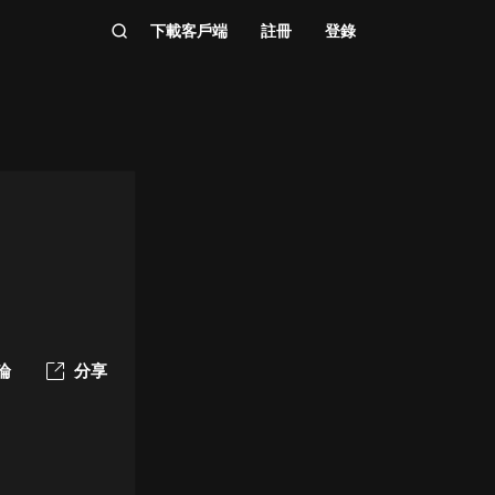
下載客戶端
註冊
登錄
論
分享