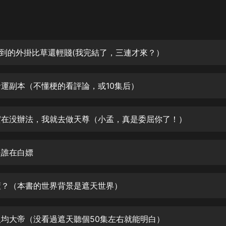
灰姑娘音樂
郭德綱於謙相聲全集
德雲社郭德綱相聲VIP
 遲到的外掛比草還輕賤(我完結了，三連才來？）
安全警長啦咘啦哆·假期篇|新篇章加
更|寶寶巴士故事
 命運副本（不懂梗的看評論，或10集后）
寶寶巴士
凡人修仙傳|楊洋主演影視原著|薑廣
濤配音多播版本
 實在没辦法，我就去做天尊（小孟，真是委屈你了！）
光合積木
是誰在白嫖
摸金天師【第一季】（紫襟演播）
有聲的紫襟
 懂？（本書的世界背景是遮天世界）
無敵六皇子|爆笑穿越|無敵流皇子|安
燃領銜有聲小說
安燃
 人均大帝（没看過遮天聽個50集左右就能明白）