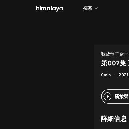
探索
全部
小說
個人成長
我成帝了金手
相聲評書
第007集
兒童
9min
2021
歷史
情感治愈
播放聲
健康養生
商業財經
詳細信息
廣播劇