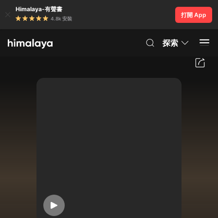
Himalaya-有聲書
打開 App
4.8k 安裝
探索