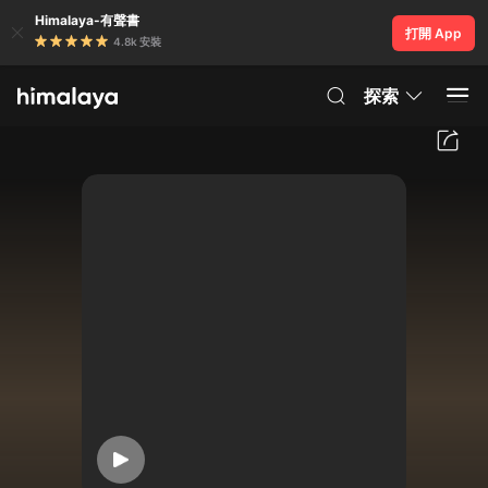
Himalaya-有聲書
打開 App
4.8k 安裝
探索