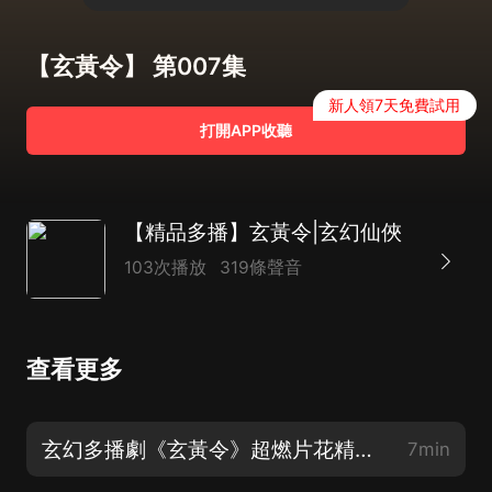
【玄黃令】 第007集
新人領7天免費試用
打開APP收聽
【精品多播】玄黃令|玄幻仙俠
103次播放
319條聲音
查看更多
玄幻多播劇《玄黃令》超燃片花精彩呈現！【新書上架，每日更新，訂閱不迷路】
7min