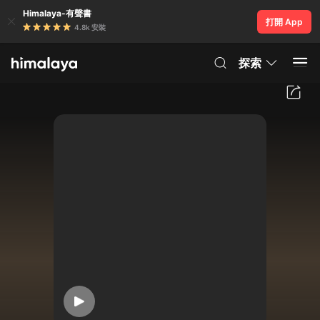
Himalaya-有聲書
打開 App
4.8k 安裝
探索