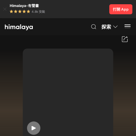
Himalaya-有聲書
打開 App
4.8k 安裝
探索