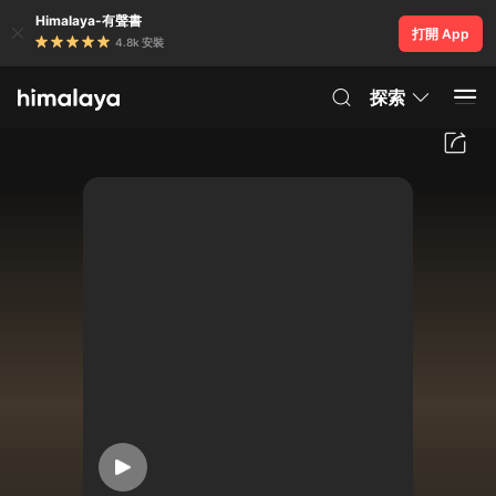
Himalaya-有聲書
打開 App
4.8k 安裝
探索