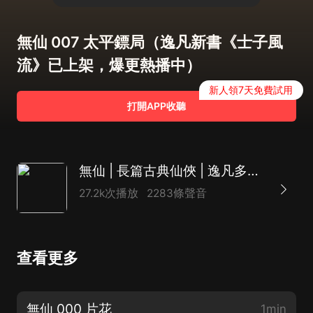
無仙 007 太平鏢局（逸凡新書《士子風
流》已上架，爆更熱播中）
新人領7天免費試用
打開APP收聽
無仙 | 長篇古典仙俠 | 逸凡多人有聲劇
27.2k次播放
2283條聲音
查看更多
無仙 000 片花
1min