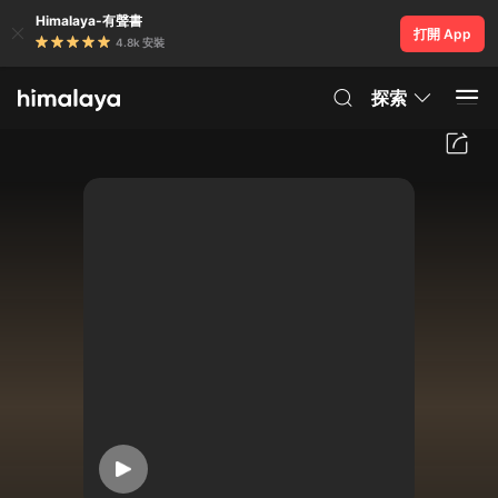
Himalaya-有聲書
打開 App
4.8k 安裝
探索