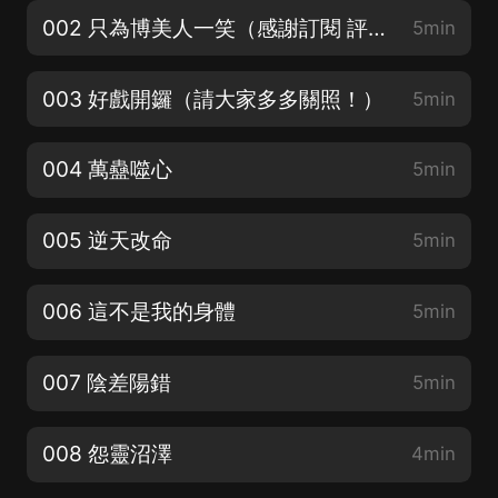
002 只為博美人一笑（感謝訂閱 評論 喜歡和關注的你~）
5min
003 好戲開鑼（請大家多多關照！）
5min
004 萬蠱噬心
5min
005 逆天改命
5min
006 這不是我的身體
5min
007 陰差陽錯
5min
008 怨靈沼澤
4min