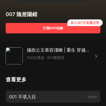
007 陰差陽錯
新人領7天免費試用
打開APP收聽
攝政公主慕容淺幽 | 重生 穿越 復仇 女強 爽文
102次播放
851條聲音
查看更多
001 不堪入目
4min