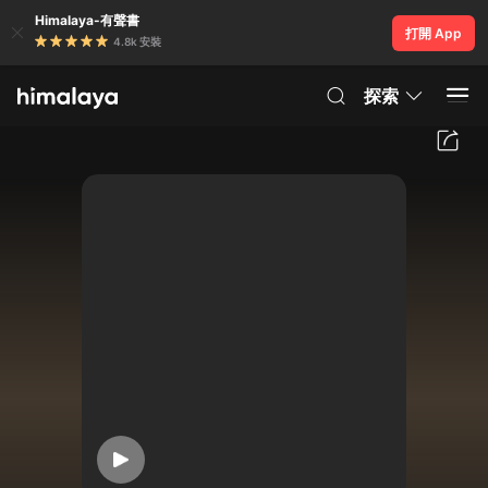
Himalaya-有聲書
打開 App
4.8k 安裝
探索