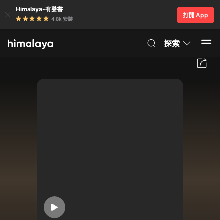
Himalaya-有聲書
打開 App
4.8k 安裝
探索