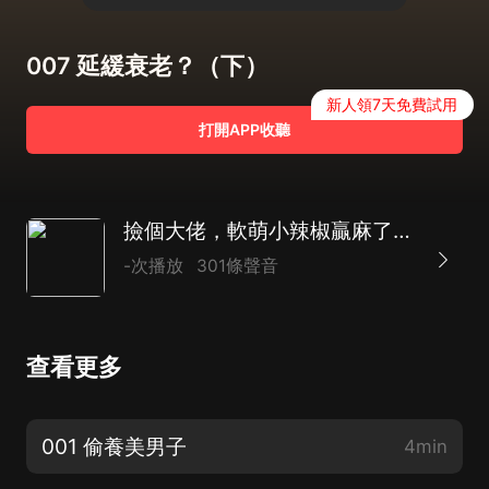
007 延緩衰老？（下）
新人領7天免費試用
打開APP收聽
撿個大佬，軟萌小辣椒贏麻了|1V1高甜|輕鬆 搞笑|虐渣
-次播放
301條聲音
查看更多
001 偷養美男子
4min