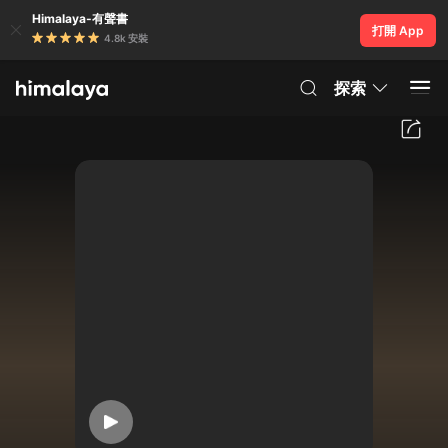
Himalaya-有聲書
打開 App
4.8k 安裝
探索