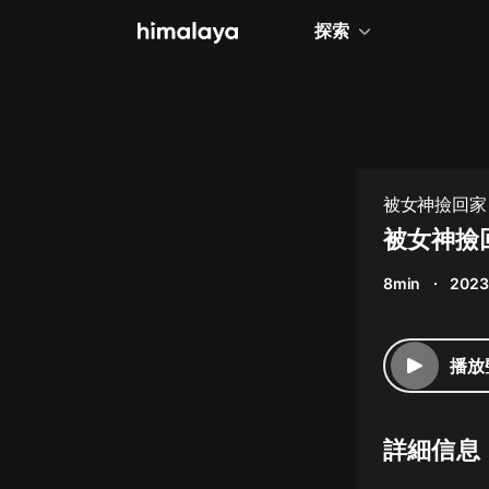
探索
全部
小說
個人成長
被女神撿回家
相聲評書
被女神撿回
兒童
8min
2023
歷史
情感治愈
播放
健康養生
商業財經
詳細信息
廣播劇