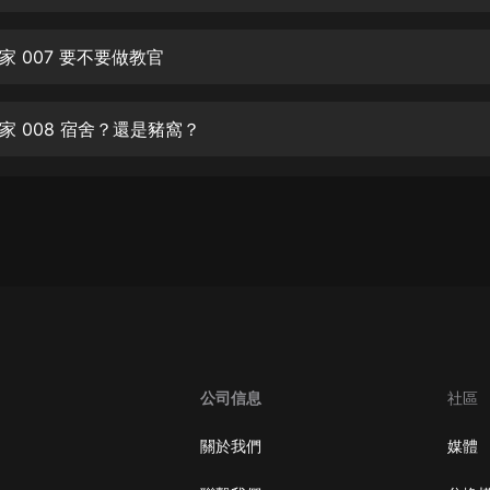
生命科學篇1-2·猴子警長科學探案記|
寶寶巴士科普
寶寶巴士
家 007 要不要做教官
【新民間劇場】我的老千江湖｜ 有聲
的紫襟｜ 魔幻千手
家 008 宿舍？還是豬窩？
有聲的紫襟
《夜色鋼琴曲》
夜色鋼琴曲趙海洋
太荒吞天訣丨熱血玄幻丨紫襟領銜有
聲劇
有聲的紫襟
嫡女貴嫁 | 一刀蘇蘇團隊制作 | 古言
宮鬥重生爽文 多人有聲劇
公司信息
社區
一刀蘇蘇
中國大案紀實 | 每日一驚案！真實案
關於我們
媒體
件恐怖刑偵尚文
大舌頭尚文