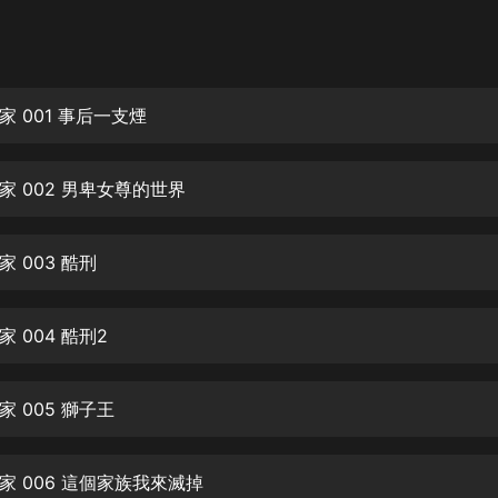
灰姑娘音樂
郭德綱於謙相聲全集
德雲社郭德綱相聲VIP
 001 事后一支煙
安全警長啦咘啦哆·假期篇|新篇章加
更|寶寶巴士故事
家 002 男卑女尊的世界
寶寶巴士
凡人修仙傳|楊洋主演影視原著|薑廣
濤配音多播版本
 003 酷刑
光合積木
 004 酷刑2
摸金天師【第一季】（紫襟演播）
有聲的紫襟
 005 獅子王
無敵六皇子|爆笑穿越|無敵流皇子|安
燃領銜有聲小說
安燃
家 006 這個家族我來滅掉