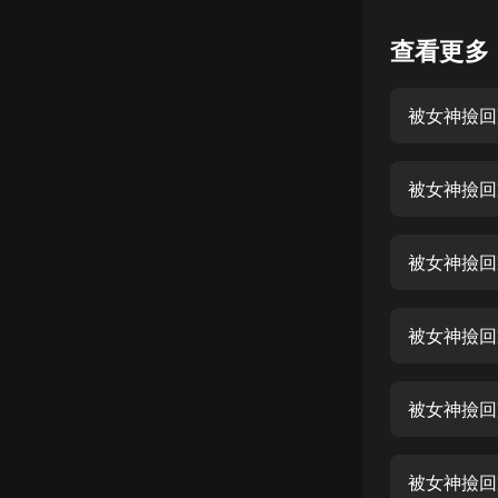
懸疑
查看更多
科幻
被女神撿回家
好書精講
外語
被女神撿回
耽美
認知思維
被女神撿回家
人文
音樂
被女神撿回家
粵語
被女神撿回家
頭條
娛樂
被女神撿回