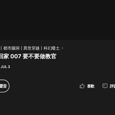
最佳女婿｜都市異能多人有聲劇｜一
種侃侃｜有聲小說
一種侃侃
米小圈上學記:一二三年級 | 暢銷出版
丨都市腦洞丨異世穿越丨科幻廢土
物
家 007 要不要做教官
米小圈
 JUL 3
破壞者聯盟篇1-4季·猴子警長科學探
案記|寶寶巴士
寶寶巴士
聲音
喜歡
評
大奉打更人丨頭陀淵領銜多人有聲
劇|暢聽全集|王鶴棣、田曦薇主演影
視劇原著|賣報小郎君
頭陀淵講故事
總有這樣的歌只想一個人聽