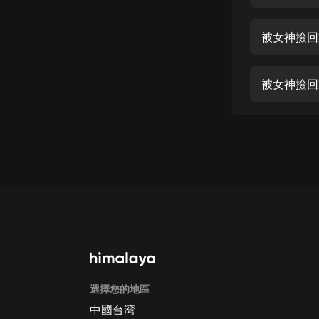
經典名著
人物傳記
被女神撿回
電影
生活
被女神撿回
英語
日語
課程
少兒教育
二次元
教育培訓
IT科技
選擇您的地區
汽車
中國台湾