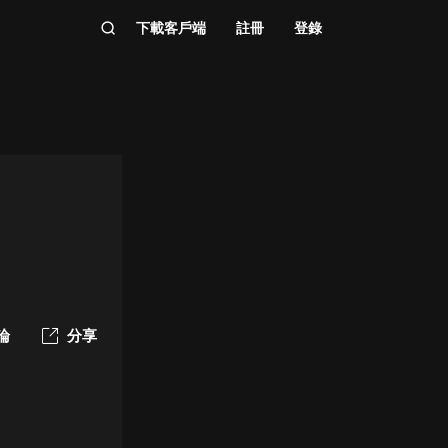
下載客戶端
註冊
登錄
論
分享