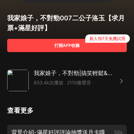
我家娘子，不對勁007二公子洛玉【求月
票+滿星好評】
新人領7天免費試用
打開APP收聽
我家娘子，不對勁|搞笑輕鬆&苟道修煉|安燃領銜有聲小說|多人有聲劇
853.4k次播放
2110條聲音
查看更多
背景介紹-滿星好評評論抽獎送月卡哦
56s