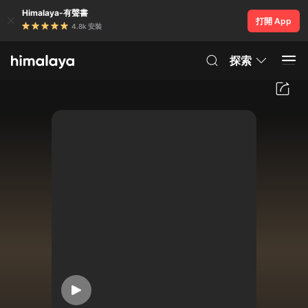
Himalaya-有聲書
打開 App
4.8k 安裝
探索