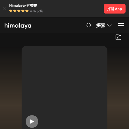
Himalaya-有聲書
打開 App
4.8k 安裝
探索