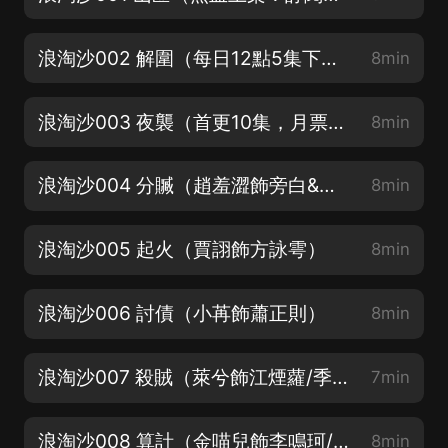
浪淘沙002 解圍（每日12點5集下飯！）
8min
浪淘沙003 夜襲（首更10集，月票票投起來！）
8min
浪淘沙004 分贓（趙羞澀飾旁白&薛弘碧/昭衍）
8min
浪淘沙005 起火（賈詡飾方詠雩）
8min
浪淘沙006 討債（小苒飾蕭正則）
8min
浪淘沙007 殺賊（萊兮飾江煙蘿/季繁霜）
7min
浪淘沙008 算計（金喵兒飾李鳴珂/白知微）
8min