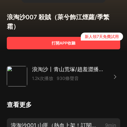
浪淘沙007 殺賊（萊兮飾江煙蘿/季繁
霜）
新人領7天免費試用
打開APP收聽
浪淘沙丨青山荒塚/趙羞澀播講丨古風武俠多人有聲劇
1.2k次播放
930條聲音
查看更多
浪淘沙001 山匪（熱血上架！訂閱點讚評論走起！）
9min