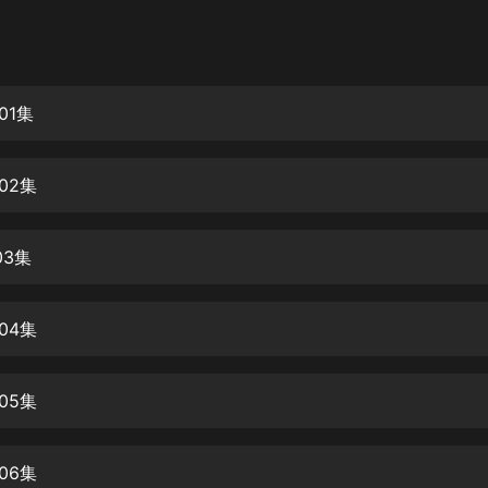
灰姑娘音樂
郭德綱於謙相聲全集
德雲社郭德綱相聲VIP
01集
安全警長啦咘啦哆·假期篇|新篇章加
更|寶寶巴士故事
02集
寶寶巴士
凡人修仙傳|楊洋主演影視原著|薑廣
濤配音多播版本
03集
光合積木
04集
摸金天師【第一季】（紫襟演播）
有聲的紫襟
05集
無敵六皇子|爆笑穿越|無敵流皇子|安
燃領銜有聲小說
安燃
06集