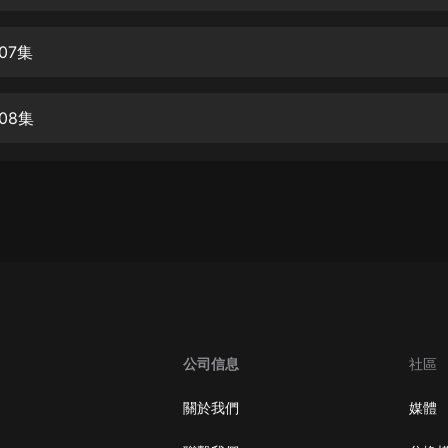
生命科學篇1-2·猴子警長科學探案記|
寶寶巴士科普
寶寶巴士
07集
【新民間劇場】我的老千江湖｜ 有聲
的紫襟｜ 魔幻千手
08集
有聲的紫襟
《夜色鋼琴曲》
夜色鋼琴曲趙海洋
太荒吞天訣丨熱血玄幻丨紫襟領銜有
聲劇
有聲的紫襟
嫡女貴嫁 | 一刀蘇蘇團隊制作 | 古言
宮鬥重生爽文 多人有聲劇
公司信息
社區
一刀蘇蘇
中國大案紀實 | 每日一驚案！真實案
關於我們
媒體
件恐怖刑偵尚文
大舌頭尚文