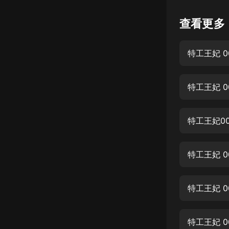
懸疑
查看更多
科幻
特工王妃 0
好書精講
外語
特工王妃 0
耽美
認知思維
特工王妃0
人文
音樂
特工王妃 0
粵語
特工王妃 0
頭條
娛樂
特工王妃 0