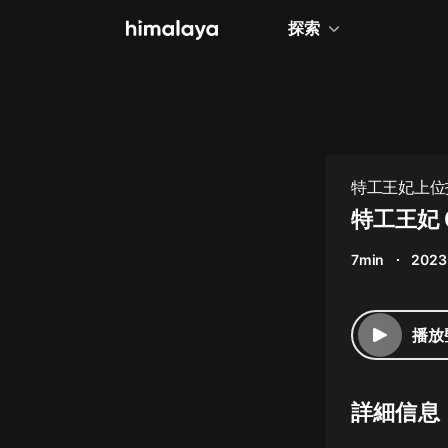
探索
全部
小說
個人成長
特工王妃上位
相聲評書
特工王妃 
兒童
7min
2023
歷史
情感治愈
播放
健康養生
商業財經
詳細信息
廣播劇