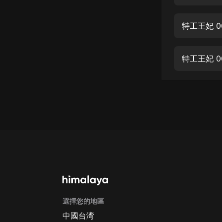
經典名著
人物傳記
特工王妃 0
電影
生活
特工王妃 0
英語
日語
課程
少兒教育
二次元
教育培訓
IT科技
選擇您的地區
汽車
中國台湾