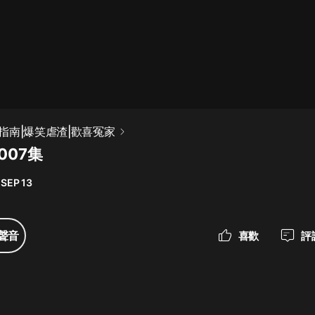
最佳女婿｜都市異能多人有聲劇｜一
種侃侃｜有聲小說
一種侃侃
米小圈上學記:一二三年級 | 暢銷出版
指南|爆笑虐渣|歡喜冤家
物
007集
米小圈
 SEP 13
破壞者聯盟篇1-4季·猴子警長科學探
案記|寶寶巴士
寶寶巴士
聲音
喜歡
評
大奉打更人丨頭陀淵領銜多人有聲
劇|暢聽全集|王鶴棣、田曦薇主演影
視劇原著|賣報小郎君
頭陀淵講故事
總有這樣的歌只想一個人聽