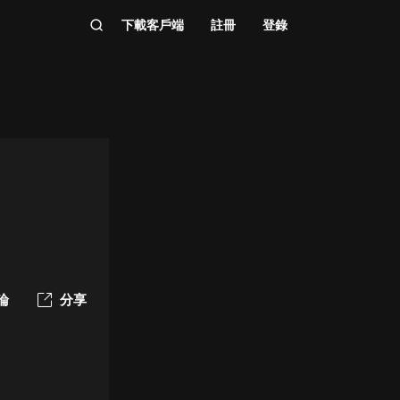
下載客戶端
註冊
登錄
論
分享