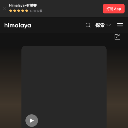
Himalaya-有聲書
打開 App
4.8k 安裝
探索