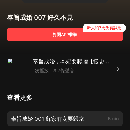
奉旨成婚 007 好久不見
新人領7天免費試用
打開APP收聽
奉旨成婚，本妃要爬牆【慢更版】
-次播放
297條聲音
查看更多
奉旨成婚 001 蘇家有女要歸京
6min