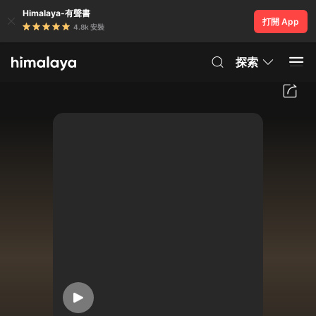
Himalaya-有聲書
打開 App
4.8k 安裝
探索