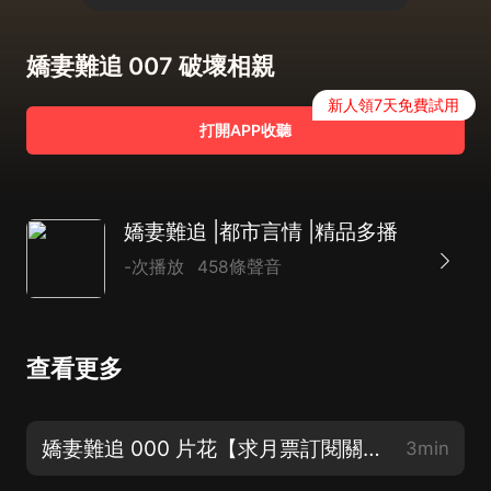
嬌妻難追 007 破壞相親
新人領7天免費試用
打開APP收聽
嬌妻難追 |都市言情 |精品多播
-次播放
458條聲音
查看更多
嬌妻難追 000 片花【求月票訂閱關注評論】
3min