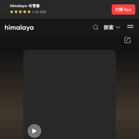
Himalaya-有聲書
打開 App
4.8k 安裝
探索