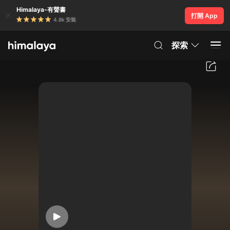
Himalaya-有聲書
打開 App
4.8k 安裝
探索