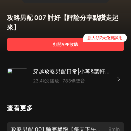
攻略男配 007 討好【評論分享點讚走起
來】
新人領7天免費試用
打開APP收聽
穿越攻略男配日常|小苒&葉軒然|被大佬丟進小世界玩
23.4k次播放
783條聲音
查看更多
攻略男配 001 睡完就跑【每天下午4點更新】
8min