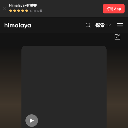
Himalaya-有聲書
打開 App
4.8k 安裝
探索