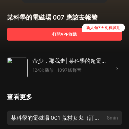
某科學的電磁場 007 應該去報警
新人領7天免費試用
打開APP收聽
帝少，那我走| 某科學的超電磁之重生女學霸| 爆笑捉鬼| 克蘇魯|多人有聲劇
124次播放
1097條聲音
查看更多
某科學的電磁場 001 荒村女鬼（訂閱吧，不嚇人的輕鬆捉鬼小故事，每天打卡領紅包
8min