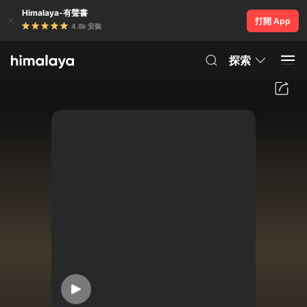
Himalaya-有聲書
打開 App
4.8k 安裝
探索