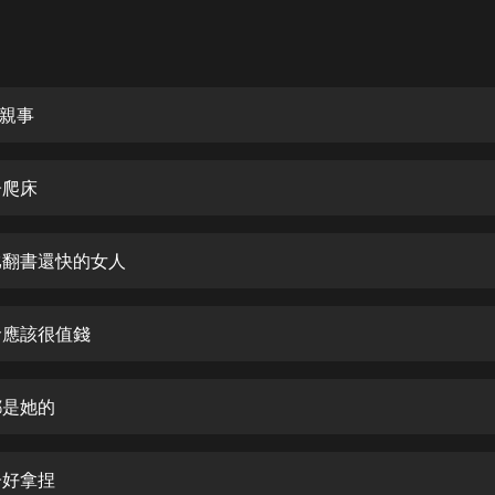
灰姑娘音樂
郭德綱於謙相聲全集
德雲社郭德綱相聲VIP
好親事
安全警長啦咘啦哆·假期篇|新篇章加
更|寶寶巴士故事
子爬床
寶寶巴士
凡人修仙傳|楊洋主演影視原著|薑廣
濤配音多播版本
臉比翻書還快的女人
光合積木
的命應該很值錢
摸金天師【第一季】（紫襟演播）
有聲的紫襟
都是她的
無敵六皇子|爆笑穿越|無敵流皇子|安
燃領銜有聲小說
安燃
子好拿捏