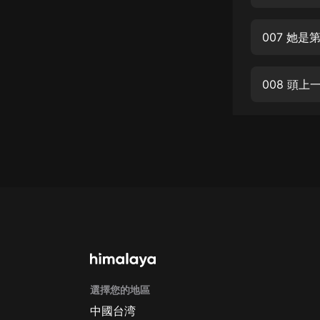
經典名著
人物傳記
007 她是
電影
生活
008 頭上
英語
日語
課程
少兒教育
二次元
教育培訓
IT科技
選擇您的地區
汽車
中國台湾