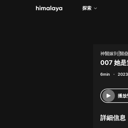
探索
全部
小說
個人成長
神醫嫁到|醫
相聲評書
007 她
兒童
6min
2023
歷史
情感治愈
播放
健康養生
商業財經
詳細信息
廣播劇