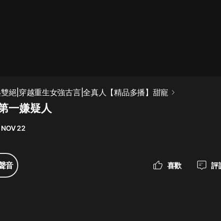
最佳女婿｜都市異能多人有聲劇｜一
種侃侃｜有聲小說
一種侃侃
米小圈上學記:一二三年級 | 暢銷出版
蠱雙絕|穿越重生女強古言|全真人【精品多播】甜寵
物
是第一嫌疑人
米小圈
 NOV 22
破壞者聯盟篇1-4季·猴子警長科學探
案記|寶寶巴士
寶寶巴士
聲音
喜歡
評
大奉打更人丨頭陀淵領銜多人有聲
劇|暢聽全集|王鶴棣、田曦薇主演影
視劇原著|賣報小郎君
頭陀淵講故事
總有這樣的歌只想一個人聽