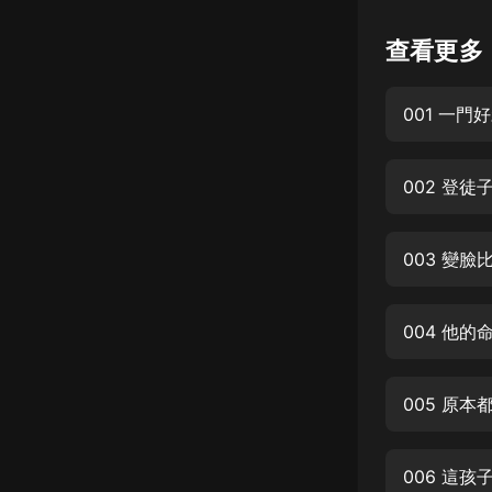
懸疑
查看更多
科幻
001 一門
好書精講
外語
002 登徒
耽美
認知思維
003 變
人文
音樂
004 他
粵語
005 原本
頭條
娛樂
006 這孩