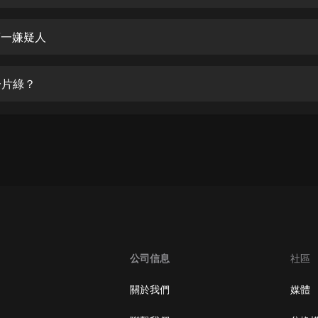
生命科學篇1-2·猴子警長科學探案記|
寶寶巴士科普
寶寶巴士
第一嫌疑人
【新民間劇場】我的老千江湖｜ 有聲
的紫襟｜ 魔幻千手
一片綠？
有聲的紫襟
《夜色鋼琴曲》
夜色鋼琴曲趙海洋
太荒吞天訣丨熱血玄幻丨紫襟領銜有
聲劇
有聲的紫襟
嫡女貴嫁 | 一刀蘇蘇團隊制作 | 古言
宮鬥重生爽文 多人有聲劇
公司信息
社區
一刀蘇蘇
中國大案紀實 | 每日一驚案！真實案
關於我們
媒體
件恐怖刑偵尚文
大舌頭尚文