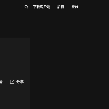
下載客戶端
註冊
登錄
論
分享